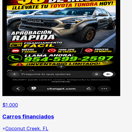
$
1,000
Carros financiados
Coconut Creek
,
FL