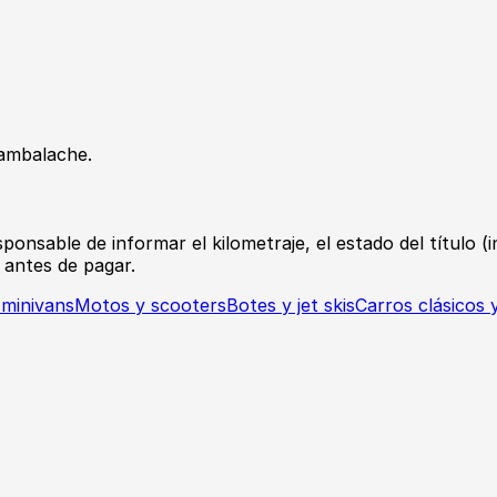
ambalache.
sable de informar el kilometraje, el estado del título (inc
 antes de pagar.
 minivans
Motos y scooters
Botes y jet skis
Carros clásicos 