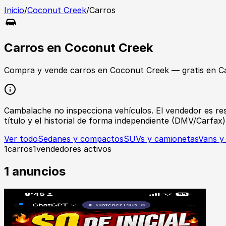
Inicio
/
Coconut Creek
/
Carros
Carros
en
Coconut Creek
Compra y vende
carros
en
Coconut Creek
— gratis en C
Cambalache no inspecciona vehículos. El vendedor es respon
título y el historial de forma independiente (DMV/Carfax)
Ver todo
Sedanes y compactos
SUVs y camionetas
Vans y
1
carros
1
vendedores activos
1
anuncios