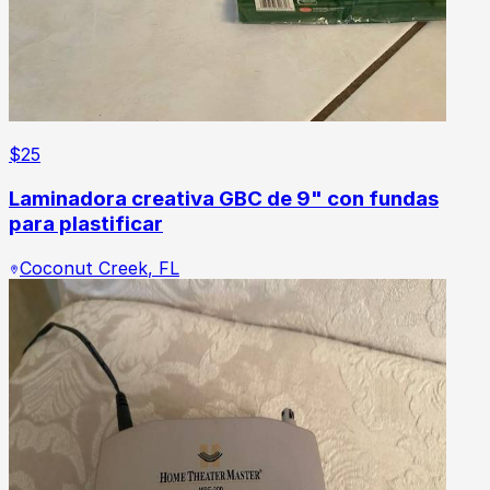
$
25
Laminadora creativa GBC de 9" con fundas
para plastificar
Coconut Creek
,
FL