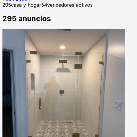
295
casa y hogar
54
vendedores activos
295
anuncios