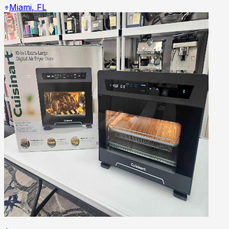
Miami
,
FL