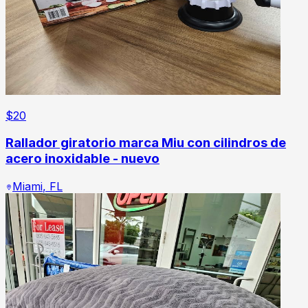
$
20
Rallador giratorio marca Miu con cilindros de
acero inoxidable - nuevo
Miami
,
FL