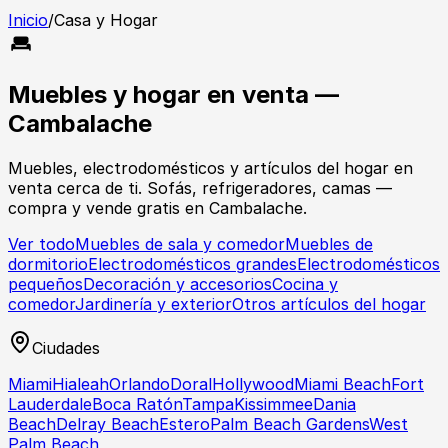
Inicio
/
Casa y Hogar
Muebles y hogar en venta —
Cambalache
Muebles, electrodomésticos y artículos del hogar en
venta cerca de ti. Sofás, refrigeradores, camas —
compra y vende gratis en Cambalache.
Ver todo
Muebles de sala y comedor
Muebles de
dormitorio
Electrodomésticos grandes
Electrodomésticos
pequeños
Decoración y accesorios
Cocina y
comedor
Jardinería y exterior
Otros artículos del hogar
Ciudades
Miami
Hialeah
Orlando
Doral
Hollywood
Miami Beach
Fort
Lauderdale
Boca Ratón
Tampa
Kissimmee
Dania
Beach
Delray Beach
Estero
Palm Beach Gardens
West
Palm Beach