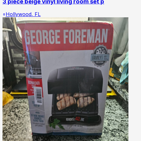
3 piece beige vinyl living room set p
Hollywood
,
FL