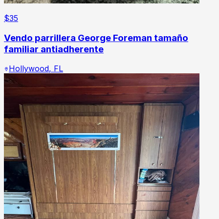
$
35
Vendo parrillera George Foreman tamaño
familiar antiadherente
Hollywood
,
FL