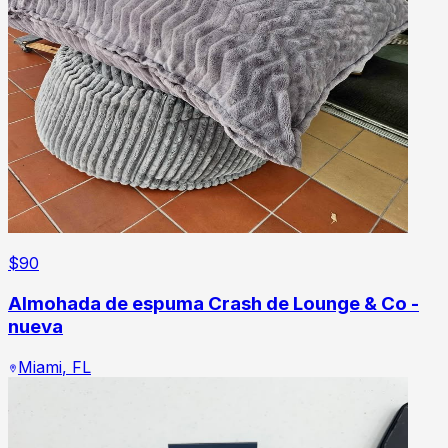
$
90
Almohada de espuma Crash de Lounge & Co -
nueva
Miami
,
FL