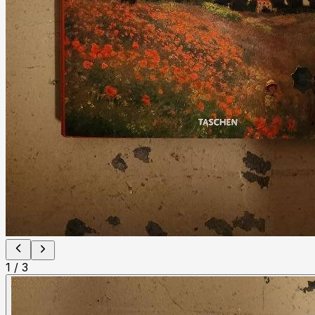
1
/
3