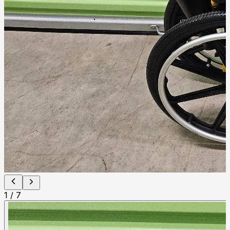
1
/
7