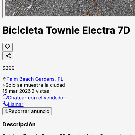
Bicicleta Townie Electra 7D
$
399
Palm Beach Gardens,
FL
Solo se muestra la ciudad
15 mar 2026
·
2
vistas
Chatear con el vendedor
Llamar
Reportar anuncio
Descripción