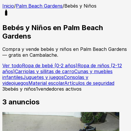
Inicio
/
Palm Beach Gardens
/
Bebés y Niños
Bebés y Niños
en
Palm Beach
Gardens
Compra y vende
bebés y niños
en
Palm Beach Gardens
— gratis en Cambalache.
Ver todo
Ropa de bebé (0-2 años)
Ropa de niños (2-12
años)
Carriolas y sillitas de carro
Cunas y muebles
infantiles
Juguetes y juegos
Consolas y
videojuegos
Material escolar
Artículos de seguridad
3
bebés y niños
1
vendedores activos
3
anuncios