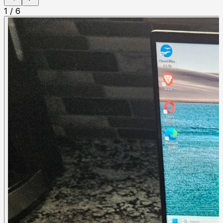
1
/
6