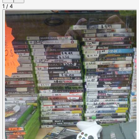
1
/
4