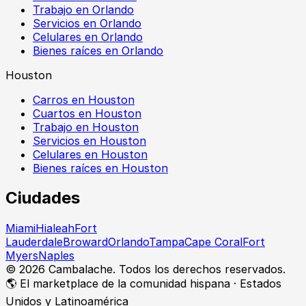
Trabajo en Orlando
Servicios en Orlando
Celulares en Orlando
Bienes raíces en Orlando
Houston
Carros en Houston
Cuartos en Houston
Trabajo en Houston
Servicios en Houston
Celulares en Houston
Bienes raíces en Houston
Ciudades
Miami
Hialeah
Fort
Lauderdale
Broward
Orlando
Tampa
Cape Coral
Fort
Myers
Naples
©
2026
Cambalache. Todos los derechos reservados.
🌎 El marketplace de la comunidad hispana · Estados
Unidos y Latinoamérica