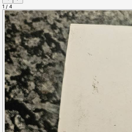
1
/
4