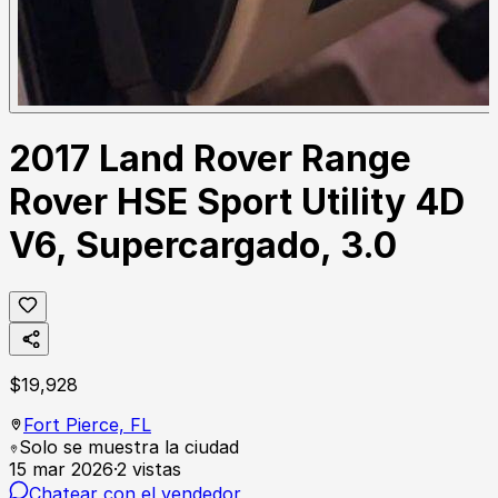
2017 Land Rover Range
Rover HSE Sport Utility 4D
V6, Supercargado, 3.0
$
19,928
Fort Pierce,
FL
Solo se muestra la ciudad
15 mar 2026
·
2
vistas
Chatear con el vendedor