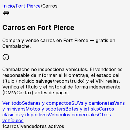
Inicio
/
Fort Pierce
/
Carros
Carros
en
Fort Pierce
Compra y vende
carros
en
Fort Pierce
— gratis en
Cambalache.
Cambalache no inspecciona vehículos. El vendedor es
responsable de informar el kilometraje, el estado del
título (incluido salvage/reconstruido) y el VIN reales.
Verifica el título y el historial de forma independiente
(DMV/Carfax) antes de pagar.
Ver todo
Sedanes y compactos
SUVs y camionetas
Vans
y minivans
Motos y scooters
Botes y jet skis
Carros
clásicos y deportivos
Vehículos comerciales
Otros
vehículos
1
carros
1
vendedores activos