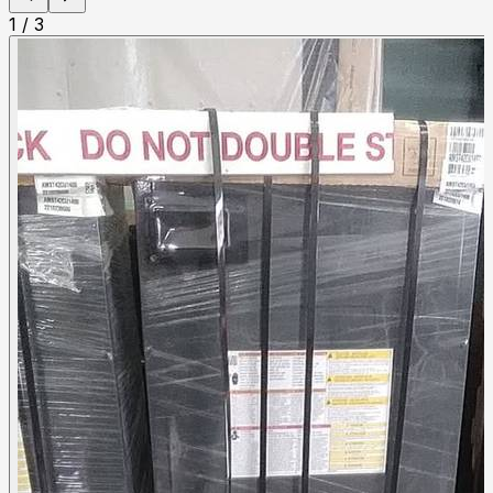
1
/
3