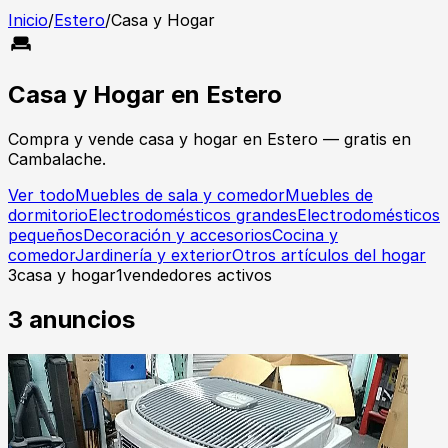
Inicio
/
Estero
/
Casa y Hogar
Casa y Hogar
en
Estero
Compra y vende
casa y hogar
en
Estero
— gratis en
Cambalache.
Ver todo
Muebles de sala y comedor
Muebles de
dormitorio
Electrodomésticos grandes
Electrodomésticos
pequeños
Decoración y accesorios
Cocina y
comedor
Jardinería y exterior
Otros artículos del hogar
3
casa y hogar
1
vendedores activos
3
anuncios