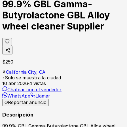
99.9% GBL Gamma-
Butyrolactone GBL Alloy
wheel cleaner Supplier
$
250
California City,
CA
Solo se muestra la ciudad
10 abr 2026
·
4
vistas
Chatear con el vendedor
WhatsApp
Llamar
Reportar anuncio
Descripción
99.9% GBL Gamma-Butyrolactone GBL Alloy wheel