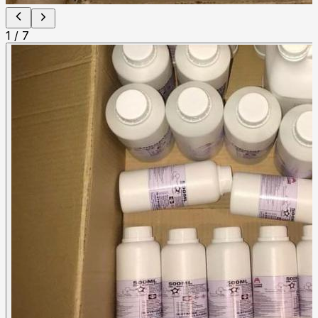
1
/
7