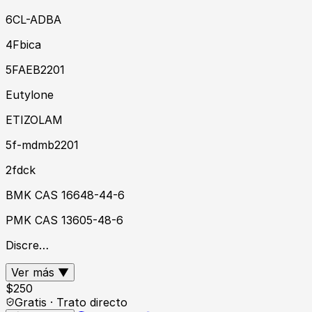
6CL-ADBA
4Fbica
5FAEB2201
Eutylone
ETIZOLAM
5f-mdmb2201
2fdck
BMK CAS 16648-44-6
PMK CAS 13605-48-6
Discre…
Ver más ▼
$
250
Gratis · Trato directo