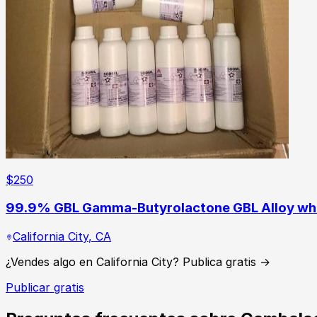
$
250
99.9% GBL Gamma-Butyrolactone GBL Alloy whee
California City
,
CA
¿Vendes algo en California City? Publica gratis →
Publicar gratis