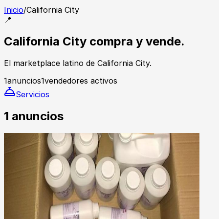
Inicio
/
California City
📍
California City compra y vende.
El marketplace latino de California City.
1
anuncios
1
vendedores activos
Servicios
1
anuncios