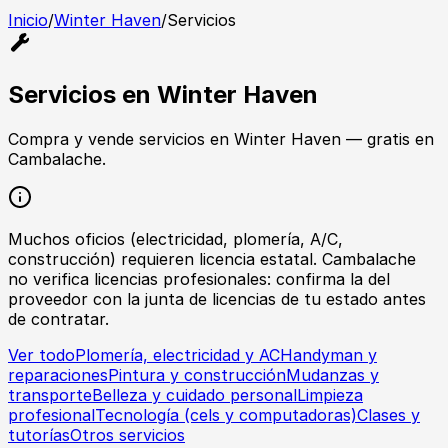
Inicio
/
Winter Haven
/
Servicios
Servicios
en
Winter Haven
Compra y vende
servicios
en
Winter Haven
— gratis en
Cambalache.
Muchos oficios (electricidad, plomería, A/C,
construcción) requieren licencia estatal. Cambalache
no verifica licencias profesionales: confirma la del
proveedor con la junta de licencias de tu estado antes
de contratar.
Ver todo
Plomería, electricidad y AC
Handyman y
reparaciones
Pintura y construcción
Mudanzas y
transporte
Belleza y cuidado personal
Limpieza
profesional
Tecnología (cels y computadoras)
Clases y
tutorías
Otros servicios