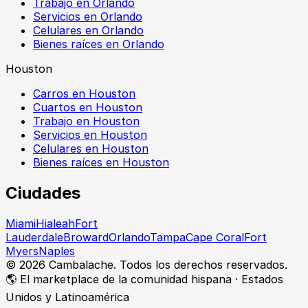
Trabajo en Orlando
Servicios en Orlando
Celulares en Orlando
Bienes raíces en Orlando
Houston
Carros en Houston
Cuartos en Houston
Trabajo en Houston
Servicios en Houston
Celulares en Houston
Bienes raíces en Houston
Ciudades
Miami
Hialeah
Fort
Lauderdale
Broward
Orlando
Tampa
Cape Coral
Fort
Myers
Naples
©
2026
Cambalache. Todos los derechos reservados.
🌎 El marketplace de la comunidad hispana · Estados
Unidos y Latinoamérica