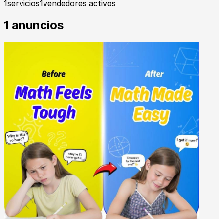
1
servicios
1
vendedores activos
1
anuncios