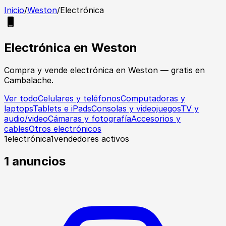
Inicio
/
Weston
/
Electrónica
Electrónica
en
Weston
Compra y vende
electrónica
en
Weston
— gratis en
Cambalache.
Ver todo
Celulares y teléfonos
Computadoras y
laptops
Tablets e iPads
Consolas y videojuegos
TV y
audio/video
Cámaras y fotografía
Accesorios y
cables
Otros electrónicos
1
electrónica
1
vendedores activos
1
anuncios