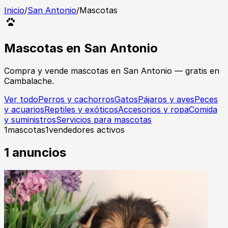
Inicio
/
San Antonio
/
Mascotas
Mascotas
en
San Antonio
Compra y vende
mascotas
en
San Antonio
— gratis en
Cambalache.
Ver todo
Perros y cachorros
Gatos
Pájaros y aves
Peces
y acuarios
Reptiles y exóticos
Accesorios y ropa
Comida
y suministros
Servicios para mascotas
1
mascotas
1
vendedores activos
1
anuncios