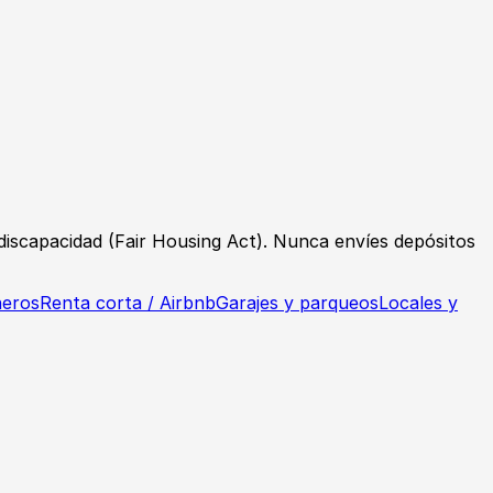
o discapacidad (Fair Housing Act). Nunca envíes depósitos
eros
Renta corta / Airbnb
Garajes y parqueos
Locales y