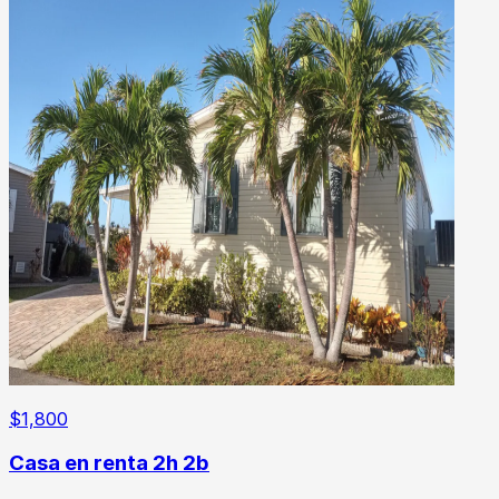
$
1,800
Casa en renta 2h 2b