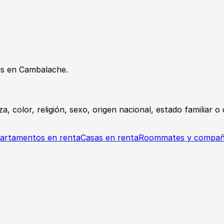
s en Cambalache.
a, color, religión, sexo, origen nacional, estado familiar 
artamentos en renta
Casas en renta
Roommates y compañ