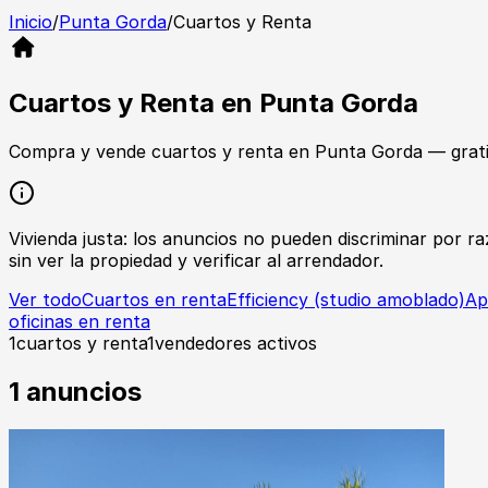
Inicio
/
Punta Gorda
/
Cuartos y Renta
Cuartos y Renta
en
Punta Gorda
Compra y vende
cuartos y renta
en
Punta Gorda
— grati
Vivienda justa: los anuncios no pueden discriminar por raz
sin ver la propiedad y verificar al arrendador.
Ver todo
Cuartos en renta
Efficiency (studio amoblado)
Ap
oficinas en renta
1
cuartos y renta
1
vendedores activos
1
anuncios