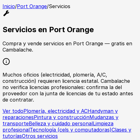
Inicio
/
Port Orange
/
Servicios
Servicios
en
Port Orange
Compra y vende
servicios
en
Port Orange
— gratis en
Cambalache.
Muchos oficios (electricidad, plomería, A/C,
construcción) requieren licencia estatal. Cambalache
no verifica licencias profesionales: confirma la del
proveedor con la junta de licencias de tu estado antes
de contratar.
Ver todo
Plomería, electricidad y AC
Handyman y
reparaciones
Pintura y construcción
Mudanzas y
transporte
Belleza y cuidado personal
Limpieza
profesional
Tecnología (cels y computadoras)
Clases y
tutorías
Otros servicios