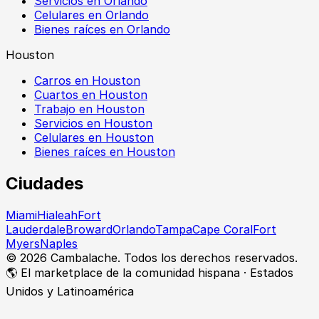
Servicios en Orlando
Celulares en Orlando
Bienes raíces en Orlando
Houston
Carros en Houston
Cuartos en Houston
Trabajo en Houston
Servicios en Houston
Celulares en Houston
Bienes raíces en Houston
Ciudades
Miami
Hialeah
Fort
Lauderdale
Broward
Orlando
Tampa
Cape Coral
Fort
Myers
Naples
©
2026
Cambalache. Todos los derechos reservados.
🌎 El marketplace de la comunidad hispana · Estados
Unidos y Latinoamérica