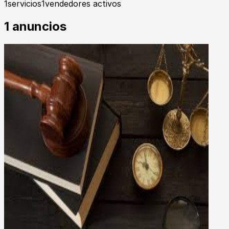
1
servicios
1
vendedores activos
1
anuncios