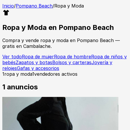
Inicio
/
Pompano Beach
/
Ropa y Moda
Ropa y Moda
en
Pompano Beach
Compra y vende
ropa y moda
en
Pompano Beach
—
gratis en Cambalache.
Ver todo
Ropa de mujer
Ropa de hombre
Ropa de niños y
bebés
Zapatos y botas
Bolsos y carteras
Joyería y
relojes
Gafas y accesorios
1
ropa y moda
1
vendedores activos
1
anuncios