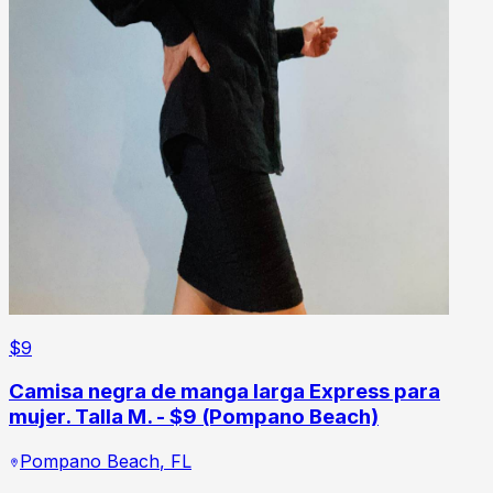
$
9
Camisa negra de manga larga Express para
mujer. Talla M. - $9 (Pompano Beach)
Pompano Beach
,
FL