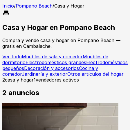
Inicio
/
Pompano Beach
/
Casa y Hogar
Casa y Hogar
en
Pompano Beach
Compra y vende
casa y hogar
en
Pompano Beach
—
gratis en Cambalache.
Ver todo
Muebles de sala y comedor
Muebles de
dormitorio
Electrodomésticos grandes
Electrodomésticos
pequeños
Decoración y accesorios
Cocina y
comedor
Jardinería y exterior
Otros artículos del hogar
2
casa y hogar
1
vendedores activos
2
anuncios