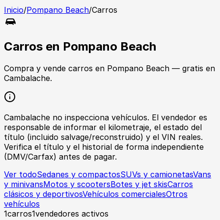
Inicio
/
Pompano Beach
/
Carros
Carros
en
Pompano Beach
Compra y vende
carros
en
Pompano Beach
— gratis en
Cambalache.
Cambalache no inspecciona vehículos. El vendedor es
responsable de informar el kilometraje, el estado del
título (incluido salvage/reconstruido) y el VIN reales.
Verifica el título y el historial de forma independiente
(DMV/Carfax) antes de pagar.
Ver todo
Sedanes y compactos
SUVs y camionetas
Vans
y minivans
Motos y scooters
Botes y jet skis
Carros
clásicos y deportivos
Vehículos comerciales
Otros
vehículos
1
carros
1
vendedores activos