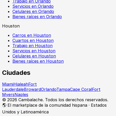
Trabajo en Orlando
Servicios en Orlando
Celulares en Orlando
Bienes raíces en Orlando
Houston
Carros en Houston
Cuartos en Houston
Trabajo en Houston
Servicios en Houston
Celulares en Houston
Bienes raíces en Houston
Ciudades
Miami
Hialeah
Fort
Lauderdale
Broward
Orlando
Tampa
Cape Coral
Fort
Myers
Naples
©
2026
Cambalache. Todos los derechos reservados.
🌎 El marketplace de la comunidad hispana · Estados
Unidos y Latinoamérica