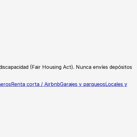
o discapacidad (Fair Housing Act). Nunca envíes depósitos
eros
Renta corta / Airbnb
Garajes y parqueos
Locales y