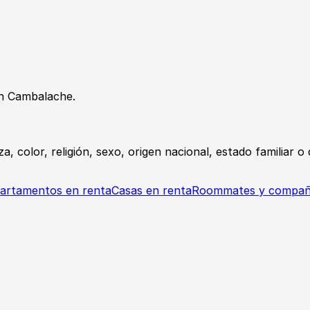
n Cambalache.
a, color, religión, sexo, origen nacional, estado familiar 
artamentos en renta
Casas en renta
Roommates y compañ