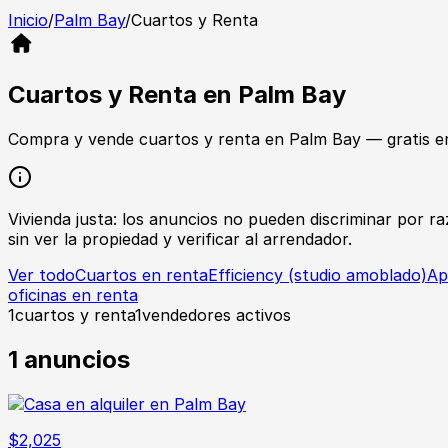
Inicio
/
Palm Bay
/
Cuartos y Renta
Cuartos y Renta
en
Palm Bay
Compra y vende
cuartos y renta
en
Palm Bay
— gratis e
Vivienda justa: los anuncios no pueden discriminar por raz
sin ver la propiedad y verificar al arrendador.
Ver todo
Cuartos en renta
Efficiency (studio amoblado)
Ap
oficinas en renta
1
cuartos y renta
1
vendedores activos
1
anuncios
$
2,025