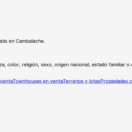
tis en Cambalache.
a, color, religión, sexo, origen nacional, estado familiar 
 venta
Townhouses en venta
Terrenos y lotes
Propiedades c