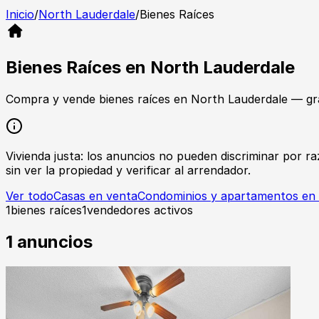
Inicio
/
North Lauderdale
/
Bienes Raíces
Bienes Raíces
en
North Lauderdale
Compra y vende
bienes raíces
en
North Lauderdale
— gra
Vivienda justa: los anuncios no pueden discriminar por raz
sin ver la propiedad y verificar al arrendador.
Ver todo
Casas en venta
Condominios y apartamentos en
1
bienes raíces
1
vendedores activos
1
anuncios