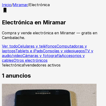
Inicio
/
Miramar
/
Electrónica
Electrónica
en
Miramar
Compra y vende
electrónica
en
Miramar
— gratis en
Cambalache.
Ver todo
Celulares y teléfonos
Computadoras y
laptops
Tablets e iPads
Consolas y videojuegos
TV y
audio/video
Cámaras y fotografía
Accesorios y
cables
Otros electrónicos
1
electrónica
1
vendedores activos
1
anuncios