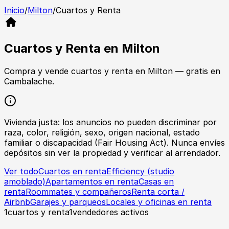
Inicio
/
Milton
/
Cuartos y Renta
Cuartos y Renta
en
Milton
Compra y vende
cuartos y renta
en
Milton
— gratis en
Cambalache.
Vivienda justa: los anuncios no pueden discriminar por
raza, color, religión, sexo, origen nacional, estado
familiar o discapacidad (Fair Housing Act). Nunca envíes
depósitos sin ver la propiedad y verificar al arrendador.
Ver todo
Cuartos en renta
Efficiency (studio
amoblado)
Apartamentos en renta
Casas en
renta
Roommates y compañeros
Renta corta /
Airbnb
Garajes y parqueos
Locales y oficinas en renta
1
cuartos y renta
1
vendedores activos