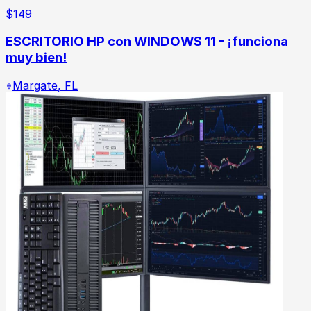
$
149
ESCRITORIO HP con WINDOWS 11 - ¡funciona
muy bien!
Margate
,
FL