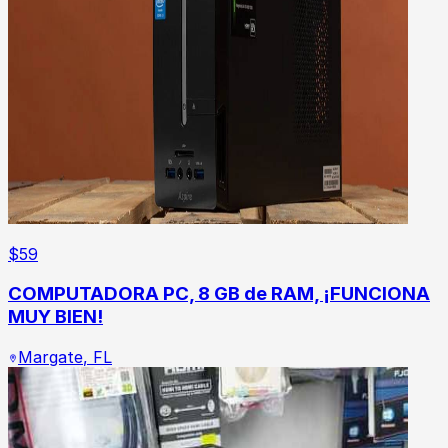
$
59
COMPUTADORA PC, 8 GB de RAM, ¡FUNCIONA
MUY BIEN!
Margate
,
FL