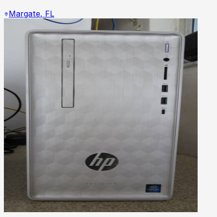
Margate
,
FL