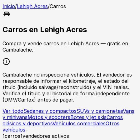
Inicio
/
Lehigh Acres
/
Carros
Carros
en
Lehigh Acres
Compra y vende
carros
en
Lehigh Acres
— gratis en
Cambalache.
Cambalache no inspecciona vehículos. El vendedor es
responsable de informar el kilometraje, el estado del
título (incluido salvage/reconstruido) y el VIN reales.
Verifica el título y el historial de forma independiente
(DMV/Carfax) antes de pagar.
Ver todo
Sedanes y compactos
SUVs y camionetas
Vans
y minivans
Motos y scooters
Botes y jet skis
Carros
clásicos y deportivos
Vehículos comerciales
Otros
vehículos
1
carros
1
vendedores activos