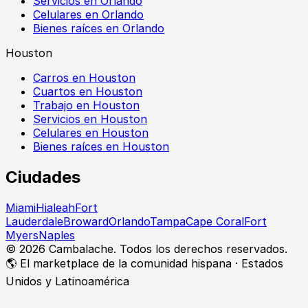
Servicios en Orlando
Celulares en Orlando
Bienes raíces en Orlando
Houston
Carros en Houston
Cuartos en Houston
Trabajo en Houston
Servicios en Houston
Celulares en Houston
Bienes raíces en Houston
Ciudades
Miami
Hialeah
Fort
Lauderdale
Broward
Orlando
Tampa
Cape Coral
Fort
Myers
Naples
©
2026
Cambalache. Todos los derechos reservados.
🌎 El marketplace de la comunidad hispana · Estados
Unidos y Latinoamérica