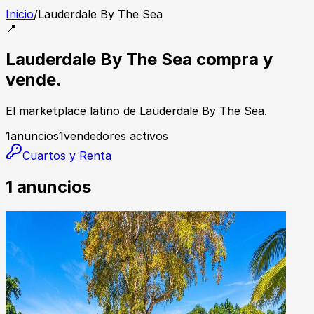
Inicio
/
Lauderdale By The Sea
📍
Lauderdale By The Sea compra y
vende.
El marketplace latino de Lauderdale By The Sea.
1
anuncios
1
vendedores activos
Cuartos y Renta
1
anuncios