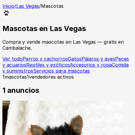
Inicio
/
Las Vegas
/
Mascotas
Mascotas
en
Las Vegas
Compra y vende
mascotas
en
Las Vegas
— gratis en
Cambalache.
Ver todo
Perros y cachorros
Gatos
Pájaros y aves
Peces
y acuarios
Reptiles y exóticos
Accesorios y ropa
Comida
y suministros
Servicios para mascotas
1
mascotas
1
vendedores activos
1
anuncios