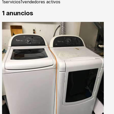
1
servicios
1
vendedores activos
1
anuncios