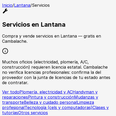
Inicio
/
Lantana
/
Servicios
Servicios
en
Lantana
Compra y vende
servicios
en
Lantana
— gratis en
Cambalache.
Muchos oficios (electricidad, plomería, A/C,
construcción) requieren licencia estatal. Cambalache
no verifica licencias profesionales: confirma la del
proveedor con la junta de licencias de tu estado antes
de contratar.
Ver todo
Plomería, electricidad y AC
Handyman y
reparaciones
Pintura y construcción
Mudanzas y
transporte
Belleza y cuidado personal
Limpieza
profesional
Tecnología (cels y computadoras)
Clases y
tutorías
Otros servicios