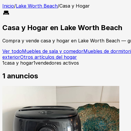
Inicio
/
Lake Worth Beach
/
Casa y Hogar
Casa y Hogar
en
Lake Worth Beach
Compra y vende
casa y hogar
en
Lake Worth Beach
— gr
Ver todo
Muebles de sala y comedor
Muebles de dormitor
exterior
Otros artículos del hogar
1
casa y hogar
1
vendedores activos
1
anuncios