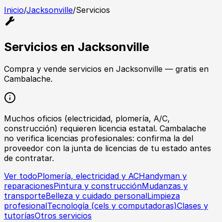
Inicio
/
Jacksonville
/
Servicios
Servicios
en
Jacksonville
Compra y vende
servicios
en
Jacksonville
— gratis en
Cambalache.
Muchos oficios (electricidad, plomería, A/C,
construcción) requieren licencia estatal. Cambalache
no verifica licencias profesionales: confirma la del
proveedor con la junta de licencias de tu estado antes
de contratar.
Ver todo
Plomería, electricidad y AC
Handyman y
reparaciones
Pintura y construcción
Mudanzas y
transporte
Belleza y cuidado personal
Limpieza
profesional
Tecnología (cels y computadoras)
Clases y
tutorías
Otros servicios