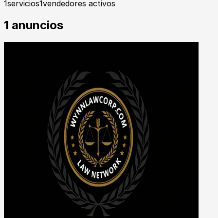
1
servicios
1
vendedores activos
1
anuncios