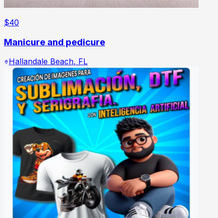
$
40
Manicure and pedicure
Hallandale Beach
,
FL