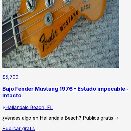
$
5,700
Bajo Fender Mustang 1976 - Estado impecable -
Intacto
Hallandale Beach
,
FL
¿Vendes algo en Hallandale Beach? Publica gratis →
Publicar gratis