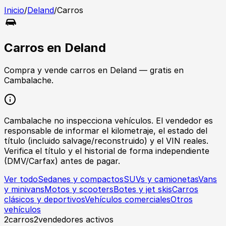
Inicio
/
Deland
/
Carros
Carros
en
Deland
Compra y vende
carros
en
Deland
— gratis en
Cambalache.
Cambalache no inspecciona vehículos. El vendedor es
responsable de informar el kilometraje, el estado del
título (incluido salvage/reconstruido) y el VIN reales.
Verifica el título y el historial de forma independiente
(DMV/Carfax) antes de pagar.
Ver todo
Sedanes y compactos
SUVs y camionetas
Vans
y minivans
Motos y scooters
Botes y jet skis
Carros
clásicos y deportivos
Vehículos comerciales
Otros
vehículos
2
carros
2
vendedores activos