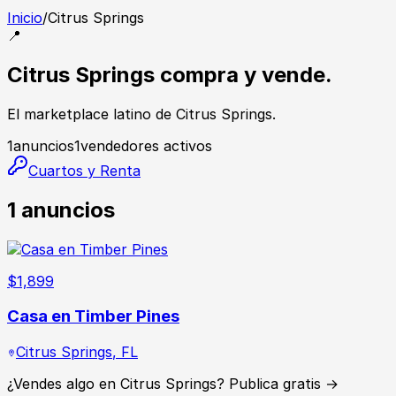
Inicio
/
Citrus Springs
📍
Citrus Springs compra y vende.
El marketplace latino de Citrus Springs.
1
anuncios
1
vendedores activos
Cuartos y Renta
1
anuncios
$
1,899
Casa en Timber Pines
Citrus Springs
,
FL
¿Vendes algo en Citrus Springs? Publica gratis →