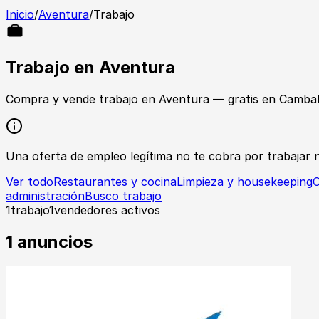
Inicio
/
Aventura
/
Trabajo
Trabajo
en
Aventura
Compra y vende
trabajo
en
Aventura
— gratis en Cambal
Una oferta de empleo legítima no te cobra por trabajar ni
Ver todo
Restaurantes y cocina
Limpieza y housekeeping
C
administración
Busco trabajo
1
trabajo
1
vendedores activos
1
anuncios