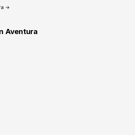
ra →
en Aventura