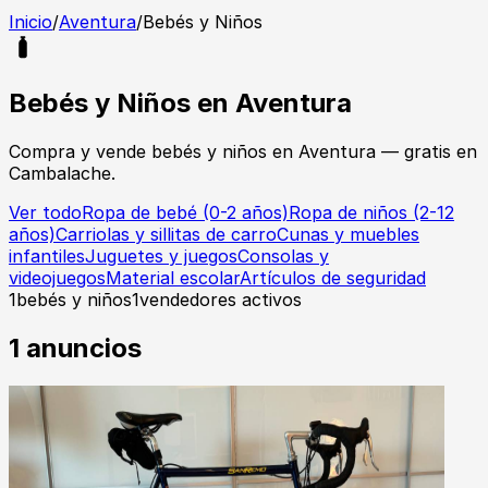
Inicio
/
Aventura
/
Bebés y Niños
Bebés y Niños
en
Aventura
Compra y vende
bebés y niños
en
Aventura
— gratis en
Cambalache.
Ver todo
Ropa de bebé (0-2 años)
Ropa de niños (2-12
años)
Carriolas y sillitas de carro
Cunas y muebles
infantiles
Juguetes y juegos
Consolas y
videojuegos
Material escolar
Artículos de seguridad
1
bebés y niños
1
vendedores activos
1
anuncios