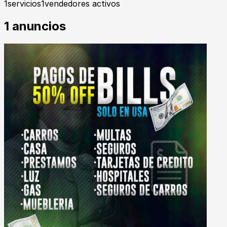
1
servicios
1
vendedores activos
1
anuncios