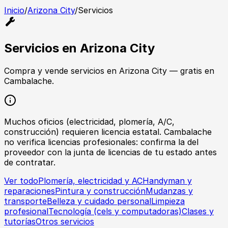
Inicio
/
Arizona City
/
Servicios
Servicios
en
Arizona City
Compra y vende
servicios
en
Arizona City
— gratis en
Cambalache.
Muchos oficios (electricidad, plomería, A/C,
construcción) requieren licencia estatal. Cambalache
no verifica licencias profesionales: confirma la del
proveedor con la junta de licencias de tu estado antes
de contratar.
Ver todo
Plomería, electricidad y AC
Handyman y
reparaciones
Pintura y construcción
Mudanzas y
transporte
Belleza y cuidado personal
Limpieza
profesional
Tecnología (cels y computadoras)
Clases y
tutorías
Otros servicios