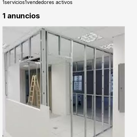
1
servicios
1
vendedores activos
1
anuncios