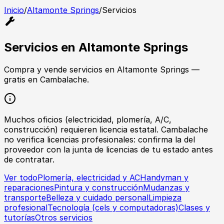
Inicio
/
Altamonte Springs
/
Servicios
Servicios
en
Altamonte Springs
Compra y vende
servicios
en
Altamonte Springs
—
gratis en Cambalache.
Muchos oficios (electricidad, plomería, A/C,
construcción) requieren licencia estatal. Cambalache
no verifica licencias profesionales: confirma la del
proveedor con la junta de licencias de tu estado antes
de contratar.
Ver todo
Plomería, electricidad y AC
Handyman y
reparaciones
Pintura y construcción
Mudanzas y
transporte
Belleza y cuidado personal
Limpieza
profesional
Tecnología (cels y computadoras)
Clases y
tutorías
Otros servicios