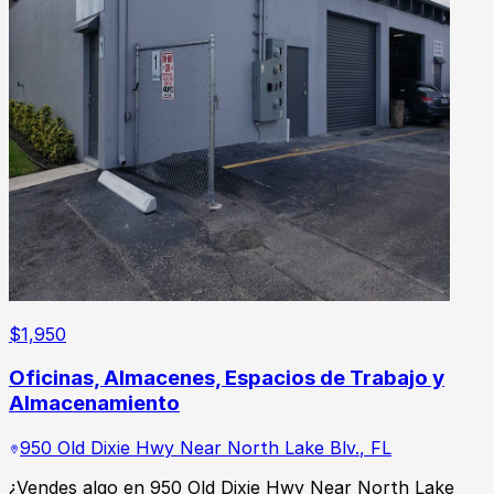
$
1,950
Oficinas, Almacenes, Espacios de Trabajo y
Almacenamiento
950 Old Dixie Hwy Near North Lake Blv.
,
FL
¿Vendes algo en 950 Old Dixie Hwy Near North Lake