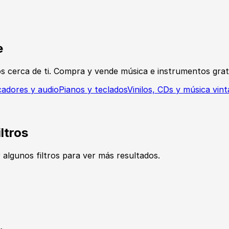
e
tos cerca de ti. Compra y vende música e instrumentos gra
cadores y audio
Pianos y teclados
Vinilos, CDs y música vin
ltros
r algunos filtros para ver más resultados.