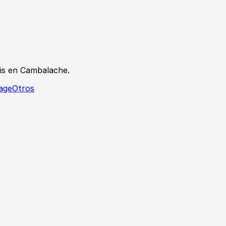
tis en Cambalache.
tage
Otros