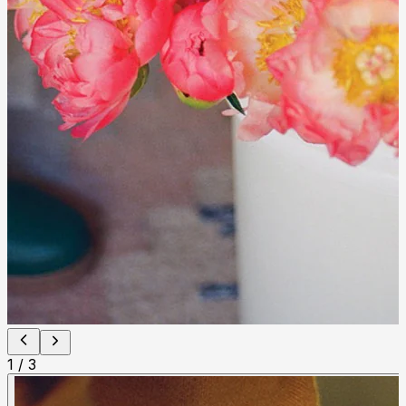
1
/
3