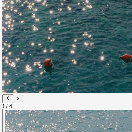
1
/
4