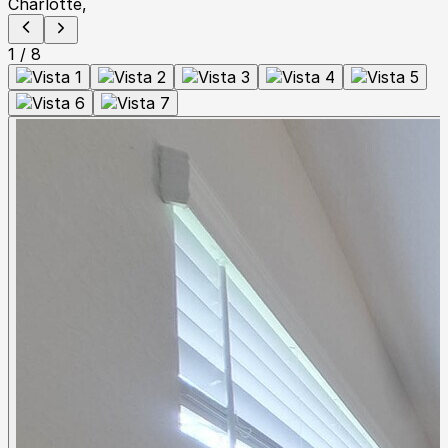
1
/
8