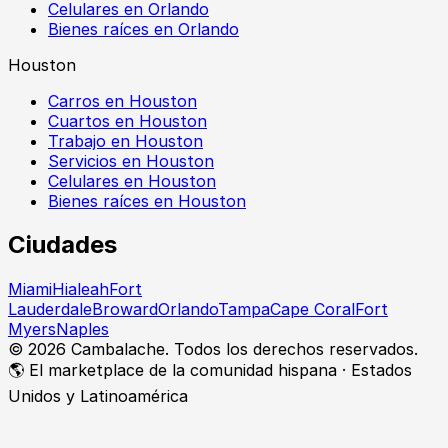
Celulares en Orlando
Bienes raíces en Orlando
Houston
Carros en Houston
Cuartos en Houston
Trabajo en Houston
Servicios en Houston
Celulares en Houston
Bienes raíces en Houston
Ciudades
Miami
Hialeah
Fort
Lauderdale
Broward
Orlando
Tampa
Cape Coral
Fort
Myers
Naples
©
2026
Cambalache. Todos los derechos reservados.
🌎 El marketplace de la comunidad hispana · Estados
Unidos y Latinoamérica