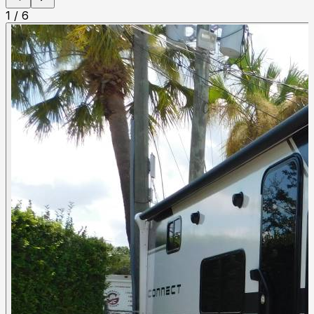
1
/
6