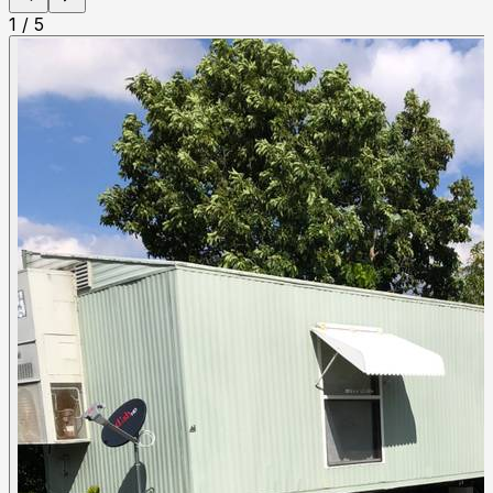
1
/
5